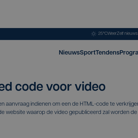
25°C
Weer
Zelf nieuw
Nieuws
Sport
Tendens
Progr
d code voor video
een aanvraag indienen om een de HTML-code te verkrijg
p de website waarop de video gepubliceerd zal worden 