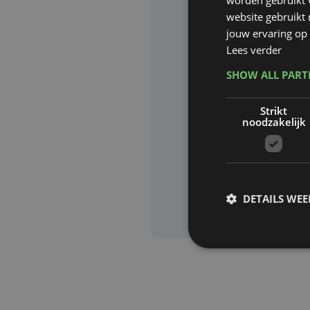
website gebruikt
Website waa
jouw ervaring op 
Lees verder
SHOW ALL PAR
Deze site wor
Strikt
Google zijn va
noodzakelijk
Aanvra
DETAILS WE