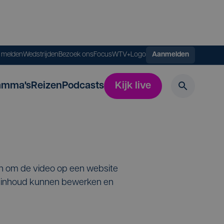
s melden
Wedstrijden
Bezoek ons
FocusWTV+
Logo
Aanmelden
amma's
Reizen
Podcasts
Kijk live
en om de video op een website
de inhoud kunnen bewerken en