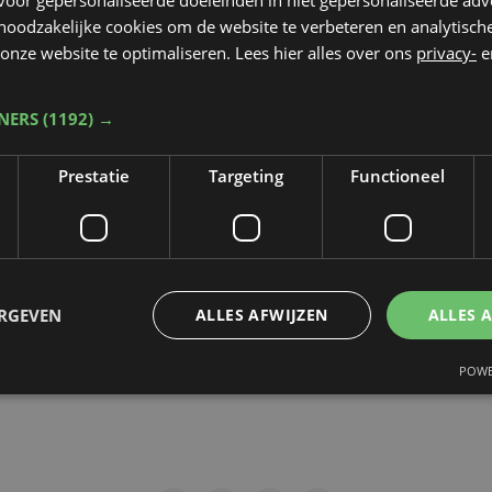
 noodzakelijke cookies om de website te verbeteren en analytisc
rop de video gepubliceerd zal worden
*
onze website te optimaliseren. Lees hier alles over ons
privacy-
e
TNERS
(1192) →
dt beschermd door reCAPTCHA. Het
Privacybeleid
en de
Servicevoorwaa
Prestatie
Targeting
Functioneel
n toepassing.
gen
ERGEVEN
ALLES AFWIJZEN
ALLES 
POWE