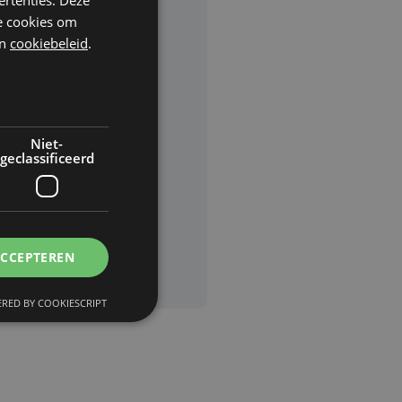
he cookies om
n
cookiebeleid
.
rden
van
Niet-
geclassificeerd
ACCEPTEREN
RED BY COOKIESCRIPT