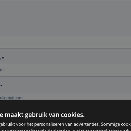
m
*
s
*
e maakt gebruik van cookies.
ereniging (indien van toepassing)
ebruikt voor het personaliseren van advertenties. Sommige coo
oor gepersonaliseerde doeleinden in niet gepersonaliseerde adv