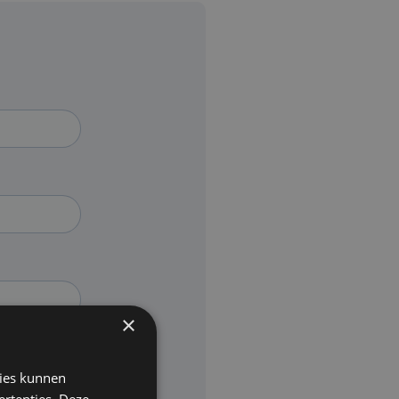
×
kies kunnen
ertenties. Deze