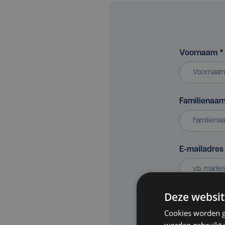
Voornaam
*
Familienaa
E-mailadre
Deze websit
Bedrijf of v
Cookies worden g
worden gebruikt v