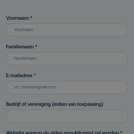
Voornaam
*
Familienaam
*
E-mailadres
*
Bedrijf of vereniging (indien van toepassing)
Website waarop de video gepubliceerd zal worden
*