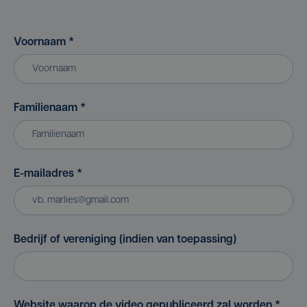
Voornaam
*
Familienaam
*
E-mailadres
*
Bedrijf of vereniging (indien van toepassing)
Website waarop de video gepubliceerd zal worden
*