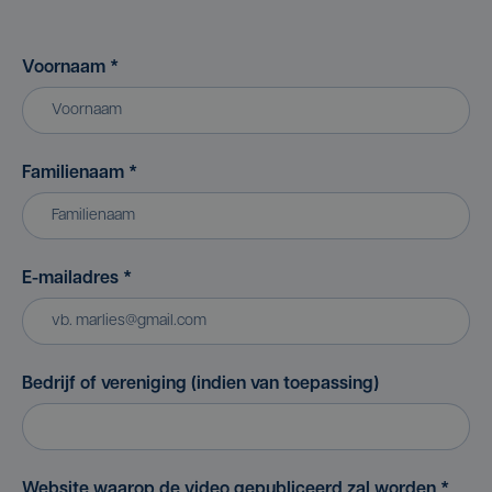
Voornaam
*
Familienaam
*
E-mailadres
*
Bedrijf of vereniging (indien van toepassing)
Website waarop de video gepubliceerd zal worden
*