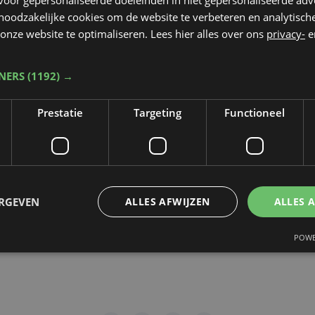
 noodzakelijke cookies om de website te verbeteren en analytisc
rop de video gepubliceerd zal worden
*
onze website te optimaliseren. Lees hier alles over ons
privacy-
e
TNERS
(1192) →
dt beschermd door reCAPTCHA. Het
Privacybeleid
en de
Servicevoorwaa
Prestatie
Targeting
Functioneel
n toepassing.
gen
ERGEVEN
ALLES AFWIJZEN
ALLES 
POWE