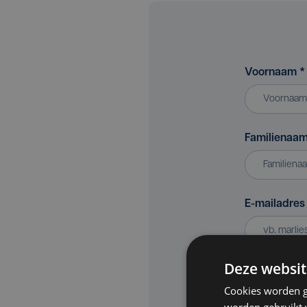
Voornaam
*
Familienaa
E-mailadre
Deze websit
Bedrijf of v
Cookies worden g
worden gebruikt v