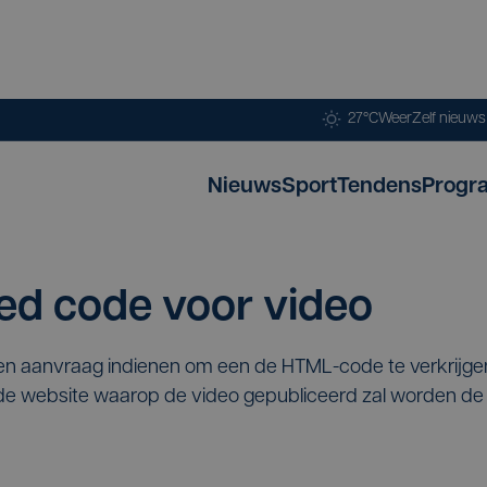
27°C
Weer
Zelf nieuw
Nieuws
Sport
Tendens
Progr
d code voor video
een aanvraag indienen om een de HTML-code te verkrijg
p de website waarop de video gepubliceerd zal worden 