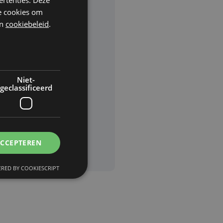
he cookies om
n
cookiebeleid
.
rden
van
Niet-
geclassificeerd
ACCEPTEREN
RED BY COOKIESCRIPT