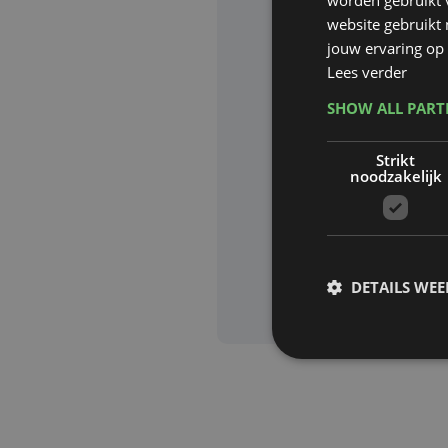
website gebruikt
Website waa
jouw ervaring op 
Lees verder
SHOW ALL PAR
Deze site wor
Strikt
Google zijn va
noodzakelijk
Aanvra
DETAILS WE