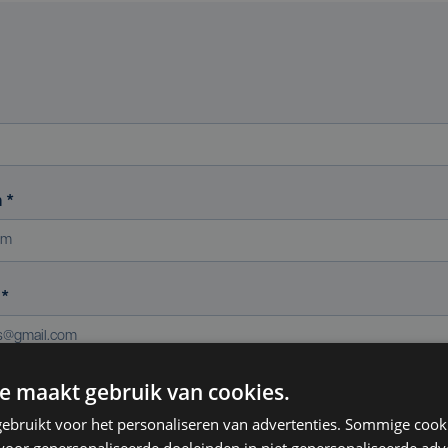
m
*
s
*
e maakt gebruik van cookies.
ereniging (indien van toepassing)
ebruikt voor het personaliseren van advertenties. Sommige coo
oor gepersonaliseerde doeleinden in niet gepersonaliseerde adv