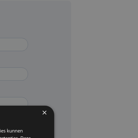
×
kies kunnen
ertenties. Deze