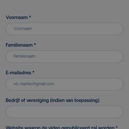
Voornaam
*
Familienaam
*
E-mailadres
*
Bedrijf of vereniging (indien van toepassing)
Website waarop de video gepubliceerd zal worden
*