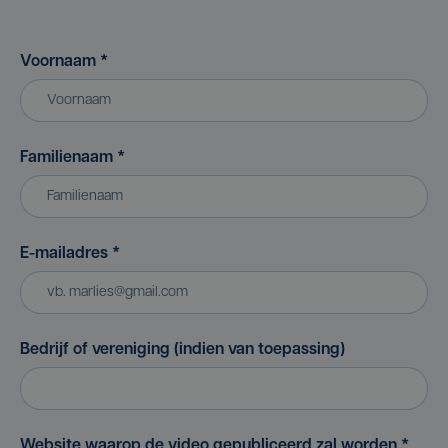
Voornaam
*
Familienaam
*
E-mailadres
*
Bedrijf of vereniging (indien van toepassing)
Website waarop de video gepubliceerd zal worden
*