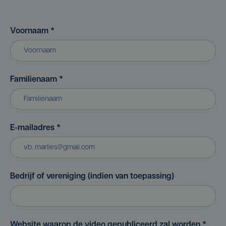
Voornaam
*
Familienaam
*
E-mailadres
*
Bedrijf of vereniging (indien van toepassing)
Website waarop de video gepubliceerd zal worden
*