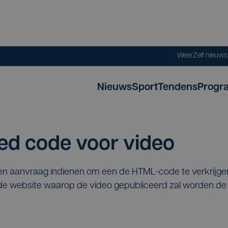
Weer
Zelf nieuw
Nieuws
Sport
Tendens
Progr
d code voor video
een aanvraag indienen om een de HTML-code te verkrijg
p de website waarop de video gepubliceerd zal worden 