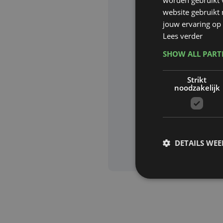
website gebruikt
Website waa
jouw ervaring op 
Lees verder
SHOW ALL PAR
Deze site wor
Strikt
Google zijn va
noodzakelijk
Aanvra
DETAILS WE