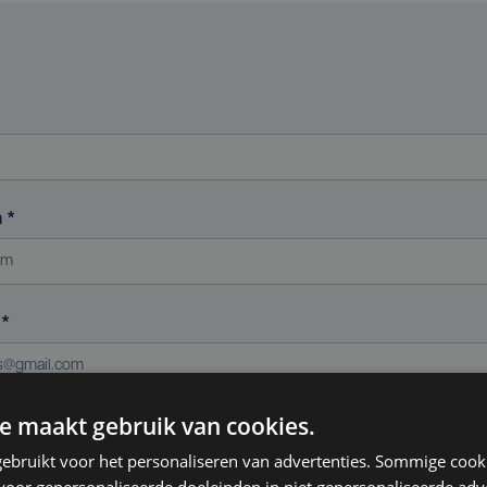
m
*
s
*
e maakt gebruik van cookies.
ereniging (indien van toepassing)
ebruikt voor het personaliseren van advertenties. Sommige coo
oor gepersonaliseerde doeleinden in niet gepersonaliseerde adv