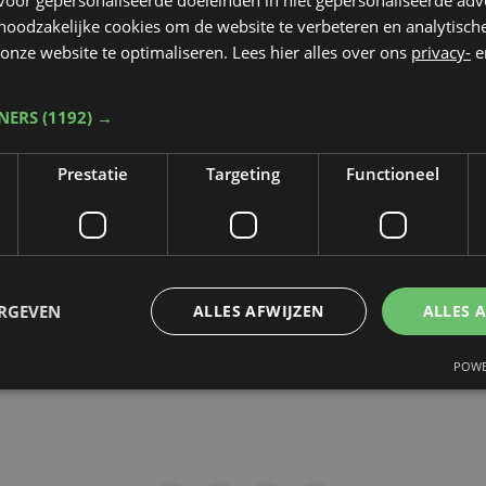
 noodzakelijke cookies om de website te verbeteren en analytisc
rop de video gepubliceerd zal worden
*
onze website te optimaliseren. Lees hier alles over ons
privacy-
e
TNERS
(1192) →
dt beschermd door reCAPTCHA. Het
Privacybeleid
en de
Servicevoorwaa
Prestatie
Targeting
Functioneel
n toepassing.
gen
ERGEVEN
ALLES AFWIJZEN
ALLES 
POWE