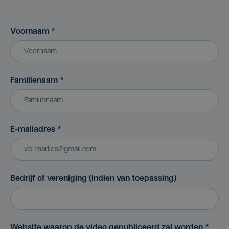
Voornaam
*
Familienaam
*
E-mailadres
*
Bedrijf of vereniging (indien van toepassing)
Website waarop de video gepubliceerd zal worden
*