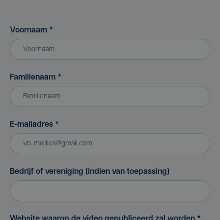
Voornaam
*
Familienaam
*
E-mailadres
*
Bedrijf of vereniging (indien van toepassing)
Website waarop de video gepubliceerd zal worden
*