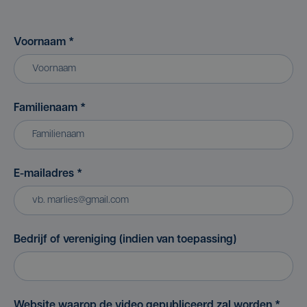
Voornaam
*
Familienaam
*
E-mailadres
*
Bedrijf of vereniging (indien van toepassing)
Website waarop de video gepubliceerd zal worden
*