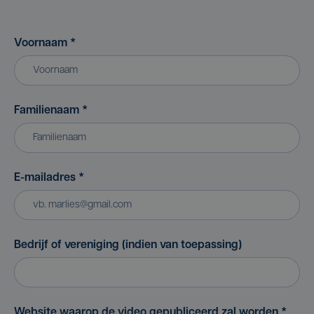
Voornaam
*
Familienaam
*
E-mailadres
*
Bedrijf of vereniging (indien van toepassing)
Website waarop de video gepubliceerd zal worden
*