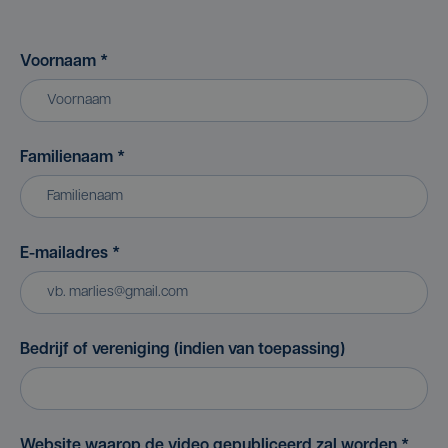
Voornaam
*
Familienaam
*
E-mailadres
*
Bedrijf of vereniging (indien van toepassing)
Website waarop de video gepubliceerd zal worden
*