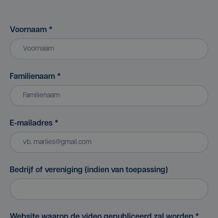
Voornaam
*
Familienaam
*
E-mailadres
*
Bedrijf of vereniging (indien van toepassing)
Website waarop de video gepubliceerd zal worden
*