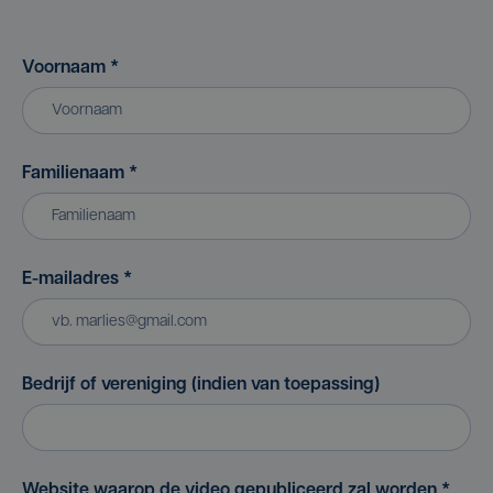
Voornaam
*
Familienaam
*
E-mailadres
*
Bedrijf of vereniging (indien van toepassing)
Website waarop de video gepubliceerd zal worden
*