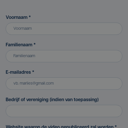
Voornaam
*
Familienaam
*
E-mailadres
*
Bedrijf of vereniging (indien van toepassing)
Website waarop de video gepubliceerd zal worden
*