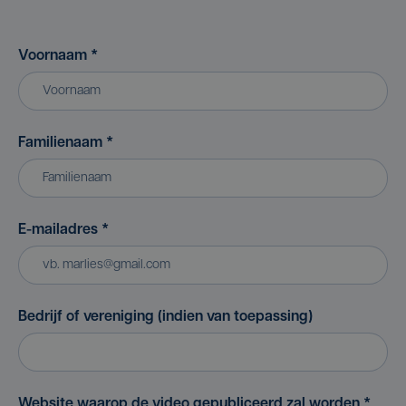
Voornaam
*
Familienaam
*
E-mailadres
*
Bedrijf of vereniging (indien van toepassing)
Website waarop de video gepubliceerd zal worden
*