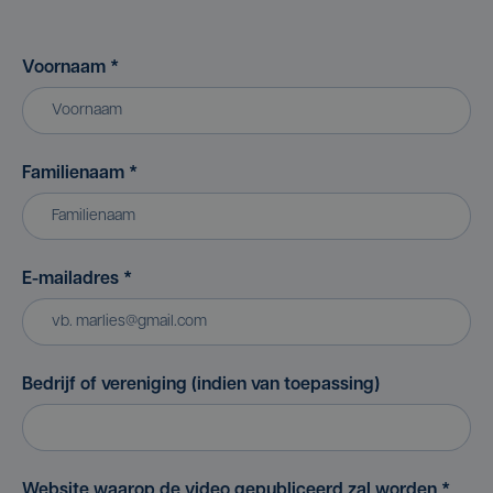
Voornaam
*
Familienaam
*
E-mailadres
*
Bedrijf of vereniging (indien van toepassing)
Website waarop de video gepubliceerd zal worden
*