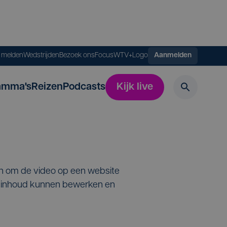
s melden
Wedstrijden
Bezoek ons
FocusWTV+
Logo
Aanmelden
amma's
Reizen
Podcasts
Kijk live
en om de video op een website
de inhoud kunnen bewerken en