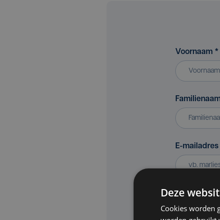
Voornaam
*
Familienaa
E-mailadre
Deze websit
Bedrijf of v
Cookies worden g
worden gebruikt v