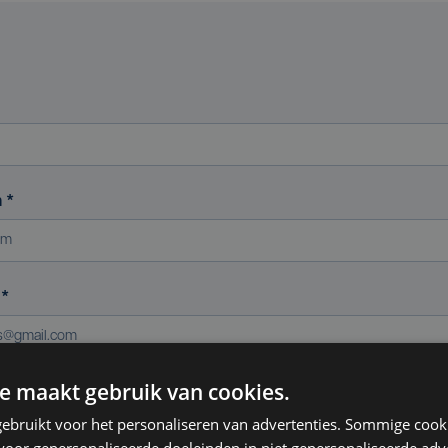
m
*
s
*
e maakt gebruik van cookies.
ereniging (indien van toepassing)
ebruikt voor het personaliseren van advertenties. Sommige coo
oor gepersonaliseerde doeleinden in niet gepersonaliseerde adv