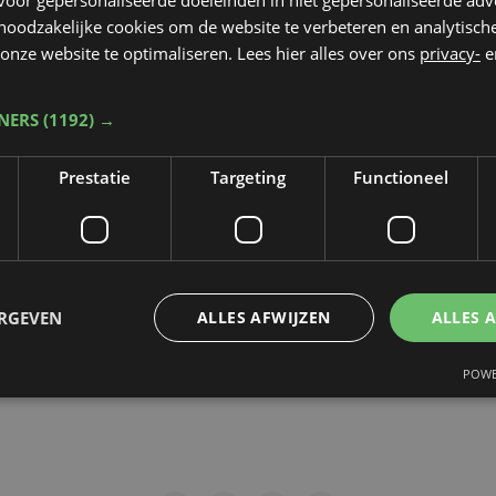
 noodzakelijke cookies om de website te verbeteren en analytisc
rop de video gepubliceerd zal worden
*
onze website te optimaliseren. Lees hier alles over ons
privacy-
e
TNERS
(1192) →
dt beschermd door reCAPTCHA. Het
Privacybeleid
en de
Servicevoorwaa
Prestatie
Targeting
Functioneel
n toepassing.
gen
ERGEVEN
ALLES AFWIJZEN
ALLES 
POWE