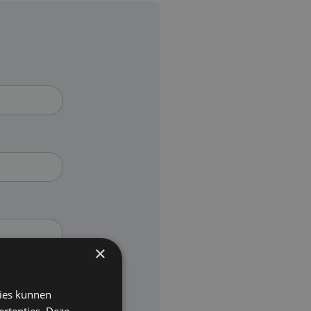
×
kies kunnen
ertenties. Deze