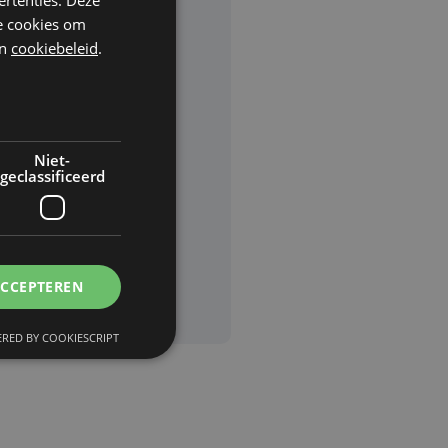
he cookies om
n
cookiebeleid
.
rden
van
Niet-
geclassificeerd
ACCEPTEREN
RED BY COOKIESCRIPT