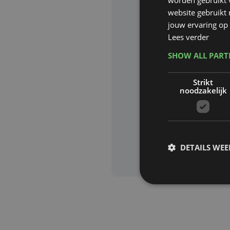
website gebruikt
Website waa
jouw ervaring op 
Lees verder
SHOW ALL PAR
Deze site wor
Strikt
Google zijn va
noodzakelijk
Aanvra
DETAILS WE