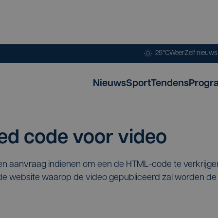
25°C
Weer
Zelf nieuw
Nieuws
Sport
Tendens
Progr
d code voor video
een aanvraag indienen om een de HTML-code te verkrijg
p de website waarop de video gepubliceerd zal worden 