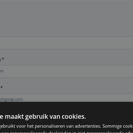
m
*
s
*
e maakt gebruik van cookies.
ereniging (indien van toepassing)
ebruikt voor het personaliseren van advertenties. Sommige coo
oor gepersonaliseerde doeleinden in niet gepersonaliseerde adv