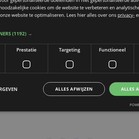
 noodzakelijke cookies om de website te verbeteren en analytisc
rop de video gepubliceerd zal worden
*
onze website te optimaliseren. Lees hier alles over ons
privacy-
e
TNERS
(1192) →
dt beschermd door reCAPTCHA. Het
Privacybeleid
en de
Servicevoorwaa
Prestatie
Targeting
Functioneel
n toepassing.
gen
ERGEVEN
ALLES AFWIJZEN
ALLES 
POWE