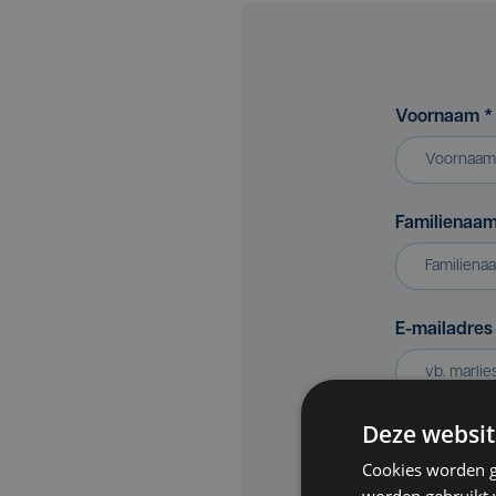
Voornaam
*
Familienaa
E-mailadre
Deze websit
Bedrijf of v
Cookies worden g
worden gebruikt v