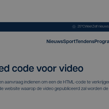
25°C
Weer
Zelf nieuw
Nieuws
Sport
Tendens
Progr
d code voor video
een aanvraag indienen om een de HTML-code te verkrijg
p de website waarop de video gepubliceerd zal worden 