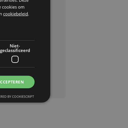
he cookies om
n
cookiebeleid
.
rden
van
Niet-
geclassificeerd
ACCEPTEREN
RED BY COOKIESCRIPT