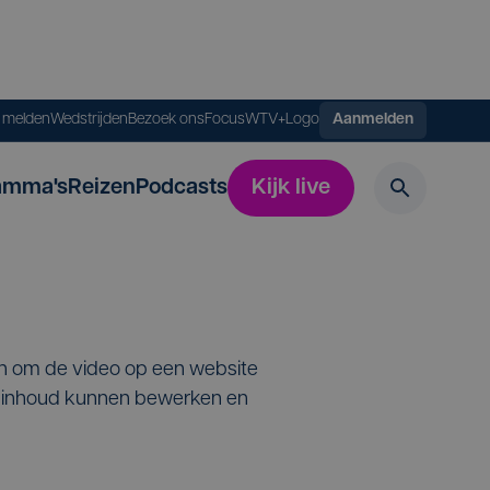
s melden
Wedstrijden
Bezoek ons
FocusWTV+
Logo
Aanmelden
amma's
Reizen
Podcasts
Kijk live
en om de video op een website
de inhoud kunnen bewerken en