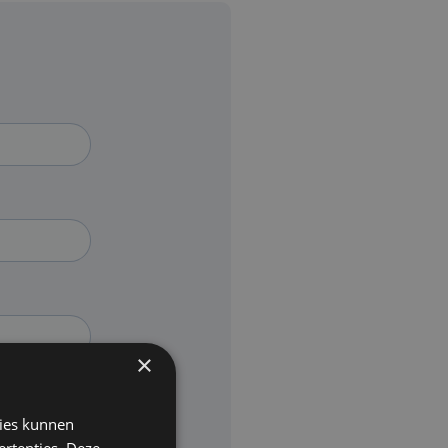
×
kies kunnen
ertenties. Deze