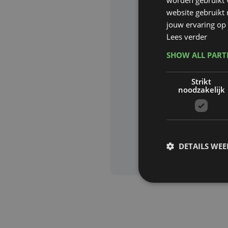
website gebruikt
Website waa
jouw ervaring op 
Lees verder
SHOW ALL PAR
Deze site wor
Strikt
Google zijn va
noodzakelijk
Aanvra
DETAILS WE