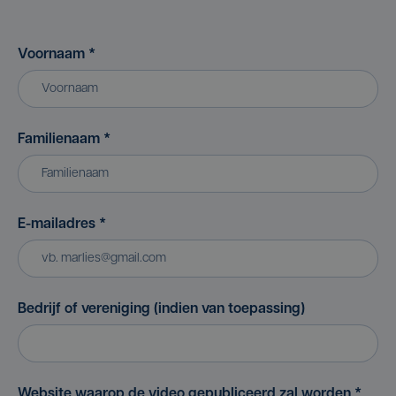
Voornaam
*
Familienaam
*
E-mailadres
*
Bedrijf of vereniging (indien van toepassing)
Website waarop de video gepubliceerd zal worden
*