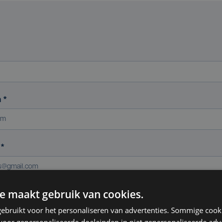
m
*
s
*
e maakt gebruik van cookies.
ereniging (indien van toepassing)
ebruikt voor het personaliseren van advertenties. Sommige coo
oor gepersonaliseerde doeleinden in niet gepersonaliseerde adv