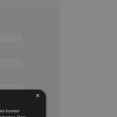
×
kies kunnen
ertenties. Deze