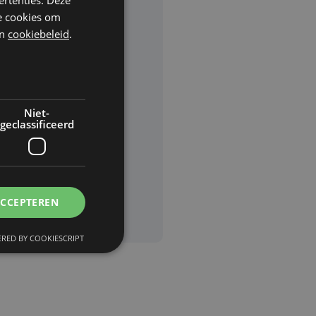
he cookies om
n
cookiebeleid
.
rden
van
Niet-
geclassificeerd
ACCEPTEREN
RED BY COOKIESCRIPT