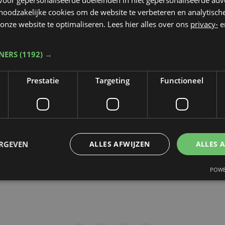
 noodzakelijke cookies om de website te verbeteren en analytisc
rop de video gepubliceerd zal worden
*
onze website te optimaliseren. Lees hier alles over ons
privacy-
e
TNERS
(1192) →
dt beschermd door reCAPTCHA. Het
Privacybeleid
en de
Servicevoorwaa
Prestatie
Targeting
Functioneel
n toepassing.
gen
ERGEVEN
ALLES AFWIJZEN
ALLES 
POWE