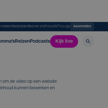
s melden
Wedstrijden
Bezoek ons
FocusWTV+
Logo
Aanmelden
amma's
Reizen
Podcasts
Kijk live
en om de video op een website
de inhoud kunnen bewerken en