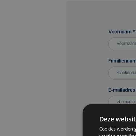
Voornaam
*
Familienaa
E-mailadre
Deze websit
Bedrijf of v
Cookies worden g
worden gebruikt v