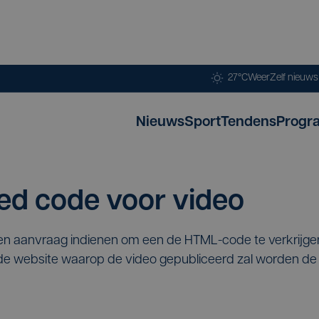
27°C
Weer
Zelf nieuw
Nieuws
Sport
Tendens
Progr
d code voor video
een aanvraag indienen om een de HTML-code te verkrijg
p de website waarop de video gepubliceerd zal worden 