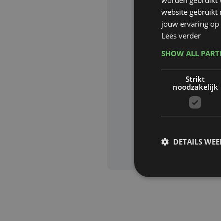
website gebruikt
Website waa
jouw ervaring op 
Lees verder
SHOW ALL PAR
Deze site wor
Strikt
Google zijn va
noodzakelijk
Aanvra
DETAILS WE