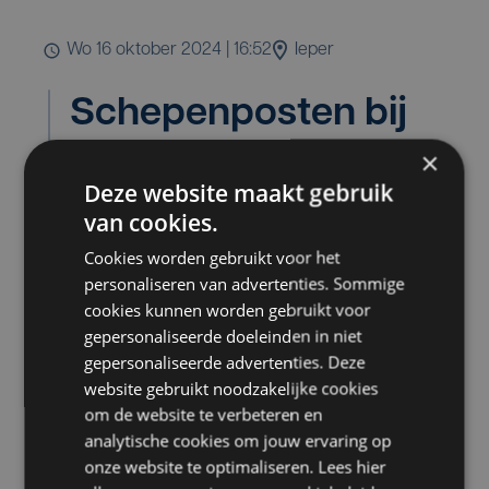
wo 16 oktober 2024 | 16:52
Ieper
Schepenposten bij
Team Ieper verdeeld,
×
Deze website maakt gebruik
diepe ontgoocheling
van cookies.
bij Vooruit
Cookies worden gebruikt voor het
personaliseren van advertenties. Sommige
cookies kunnen worden gebruikt voor
gepersonaliseerde doeleinden in niet
Na de verkiezingen is er diepe
gepersonaliseerde advertenties. Deze
website gebruikt noodzakelijke cookies
ontgoocheling bij Vooruit In Ieper.
om de website te verbeteren en
De partij kon één op drie Ieperlingen
analytische cookies om jouw ervaring op
overtuigen, en levert met Valentijn
onze website te optimaliseren. Lees hier