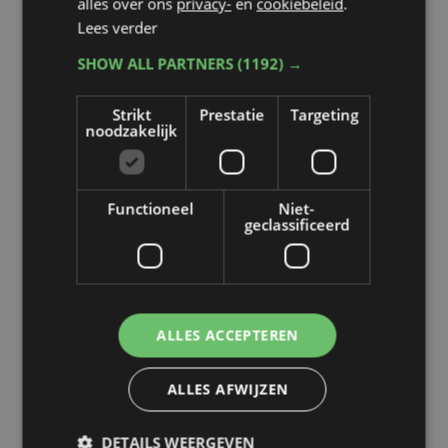
alles over ons
privacy-
en
cookiebeleid
.
Despeghel dé stemmenkampioen.
Lees verder
Toch belanden de socialisten met
SHOW ALL PARTNERS
(1192) →
12 verkozenen op de
oppositiebanken. Kopman Philip
Strikt
Prestatie
Targeting
noodzakelijk
Bolle, die straks schepen af is, wijst
op het...
Functioneel
Niet-
geclassificeerd
ALLES ACCEPTEREN
ALLES AFWIJZEN
DETAILS WEERGEVEN