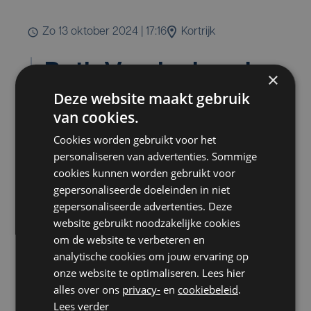
zo 13 oktober 2024 | 17:16
Kortrijk
Ruth Vandenberghe
×
Deze website maakt gebruik
& Team
van cookies.
Burgemeester
Cookies worden gebruikt voor het
personaliseren van advertenties. Sommige
Stadslijst Kortrijk
cookies kunnen worden gebruikt voor
gepersonaliseerde doeleinden in niet
zijn op weg naar
gepersonaliseerde advertenties. Deze
website gebruikt noodzakelijke cookies
gedroomde
om de website te verbeteren en
analytische cookies om jouw ervaring op
resultaten
onze website te optimaliseren. Lees hier
alles over ons
privacy-
en
cookiebeleid
.
Lees verder