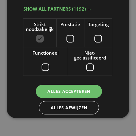
SHOW ALL PARTNERS
(1192) →
Strikt
Prestatie
Targeting
noodzakelijk
Functioneel
Niet-
geclassificeerd
ALLES ACCEPTEREN
ALLES AFWIJZEN
DETAILS WEERGEVEN
POWERED BY COOKIESCRIPT