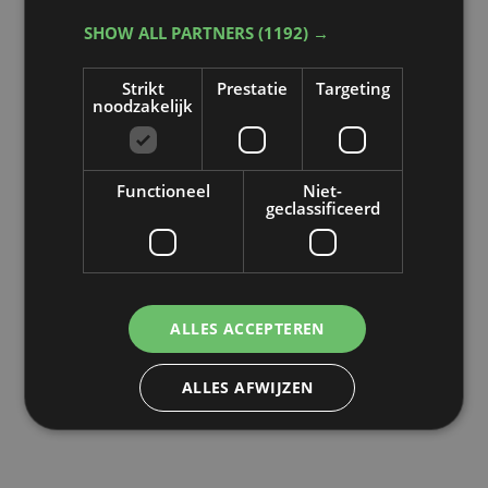
met je stem? Politicoloog Herwig
SHOW ALL PARTNERS
(1192) →
Reynaert verduidelijkt.
Strikt
Prestatie
Targeting
noodzakelijk
Functioneel
Niet-
geclassificeerd
ALLES ACCEPTEREN
Lees meer
ALLES AFWIJZEN
DETAILS WEERGEVEN
POWERED BY COOKIESCRIPT