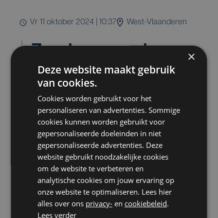
vr 11 oktober 2024 | 10:37
West-Vlaanderen
Zondag naar de
×
Deze website maakt gebruik
stembus, maar wat
van cookies.
gebeurt er daarna
Cookies worden gebruikt voor het
personaliseren van advertenties. Sommige
met je stem?
cookies kunnen worden gebruikt voor
gepersonaliseerde doeleinden in niet
gepersonaliseerde advertenties. Deze
website gebruikt noodzakelijke cookies
Zondag mag je naar de stembus.
om de website te verbeteren en
Mogen, het is dus niet verplicht.
analytische cookies om jouw ervaring op
Welke gevolgen dat heeft voor het
onze website te optimaliseren. Lees hier
resultaat weten we eigenlijk pas
alles over ons
privacy-
en
cookiebeleid
.
zondagavond. Maar wat gebeurt er
Lees verder