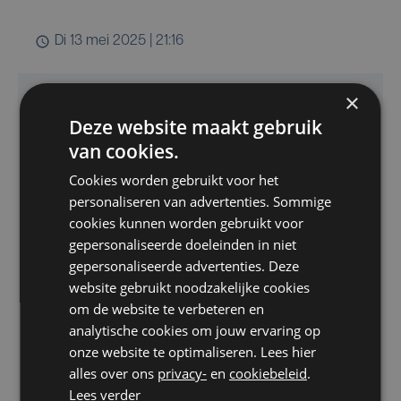
di 13 mei 2025 | 21:16
×
500 fans volgen Red
Deze website maakt gebruik
Sebastian in de
van cookies.
Cookies worden gebruikt voor het
Casino Foyer van
personaliseren van advertenties. Sommige
cookies kunnen worden gebruikt voor
Kursaal Oostende
gepersonaliseerde doeleinden in niet
gepersonaliseerde advertenties. Deze
website gebruikt noodzakelijke cookies
om de website te verbeteren en
Kursaal Oostende kleurt rood! 500
analytische cookies om jouw ervaring op
fans van Red Sebastian kijken er
onze website te optimaliseren. Lees hier
samen naar deze eerste halve finale,
alles over ons
privacy-
en
cookiebeleid
.
Lees verder
in de hoop dat 'hun' Seppe zaterdag