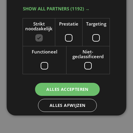
SHOW ALL PARTNERS
(1192) →
naar de finale mag.
Strikt
Prestatie
Targeting
noodzakelijk
Functioneel
Niet-
geclassificeerd
ALLES ACCEPTEREN
ALLES AFWIJZEN
DETAILS WEERGEVEN
POWERED BY COOKIESCRIPT